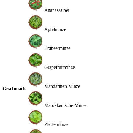
Ananassalbei
Apfelminze
Erdbeerminze
Grapefruitminze
Mandarinen-Minze
Geschmack
Marokkanische-Minze
Pfefferminze